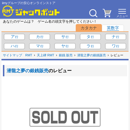
iimyグループの安心オンラインストア
あなたのゲームは？ ゲーム名の頭文字を押してください！
カタカナ
英数字
ア
カ
サ
タ
ナ
ハ
マ
ヤ
ラ
ワ
サイトマップ
RMT
天上碑 RMT
銀銭 販売
潜龍之夢の銀銭販売
レビュー
潜龍之夢の銀銭販売
のレビュー