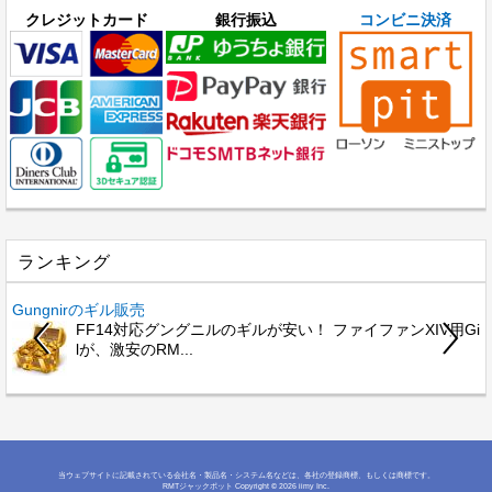
クレジットカード
銀行振込
コンビニ決済
ランキング
Gungnirのギル販売
R
FF14対応グングニルのギルが安い！ ファイファンXIV用Gi
lが、激安のRM...
当ウェブサイトに記載されている会社名・製品名・システム名などは、各社の登録商標、もしくは商標です。
RMTジャックポット
Copyright © 2026 iimy Inc.