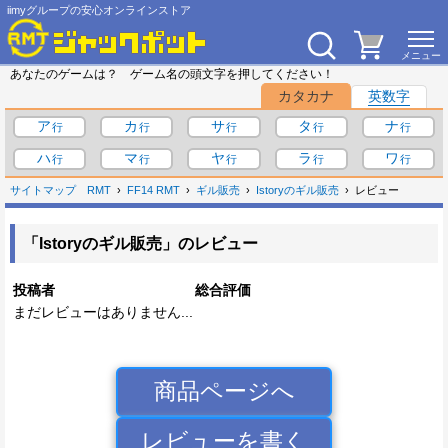
iimyグループの安心オンラインストア
あなたのゲームは？ ゲーム名の頭文字を押してください！
カタカナ
英数字
ア
カ
サ
タ
ナ
ハ
マ
ヤ
ラ
ワ
サイトマップ
RMT
FF14 RMT
ギル販売
Istoryのギル販売
レビュー
「Istoryのギル販売」のレビュー
投稿者
総合評価
まだレビューはありません...
商品ページへ
レビューを書く