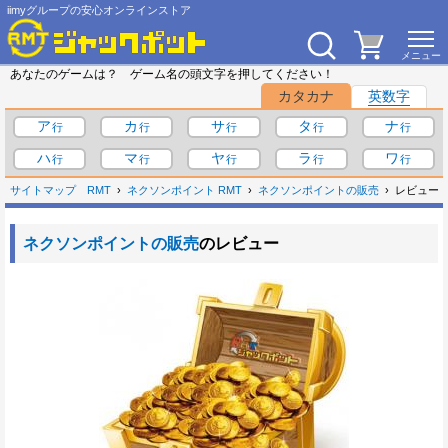
iimyグループの安心オンラインストア
あなたのゲームは？ ゲーム名の頭文字を押してください！
カタカナ
英数字
ア
カ
サ
タ
ナ
ハ
マ
ヤ
ラ
ワ
サイトマップ
RMT
ネクソンポイント RMT
ネクソンポイントの販売
レビュー
ネクソンポイントの販売
のレビュー