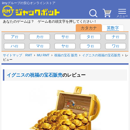
iimyグループの安心オンラインストア
あなたのゲームは？ ゲーム名の頭文字を押してください！
カタカナ
英数字
ア
カ
サ
タ
ナ
ハ
マ
ヤ
ラ
ワ
サイトマップ
RMT
MU RMT
祝福の宝石 販売
イグニスの祝福の宝石販売
レ
ビュー
イグニスの祝福の宝石販売
のレビュー