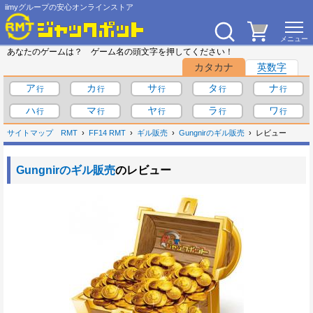
iimyグループの安心オンラインストア
あなたのゲームは？ ゲーム名の頭文字を押してください！
カタカナ
英数字
ア
カ
サ
タ
ナ
ハ
マ
ヤ
ラ
ワ
サイトマップ
RMT
FF14 RMT
ギル販売
Gungnirのギル販売
レビュー
Gungnirのギル販売
のレビュー