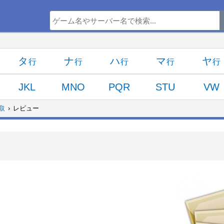
タ
ナ
ハ
マ
ヤ
JKL
MNO
PQR
STU
VW
買取
レビュー