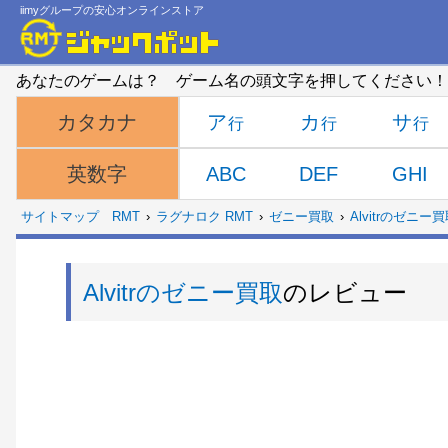
iimyグループの安心オンラインストア
あなたのゲームは？ ゲーム名の頭文字を押してください！
ア
カ
サ
カタカナ
ABC
DEF
GHI
英数字
サイトマップ
RMT
ラグナロク RMT
ゼニー買取
Alvitrのゼニー
Alvitrのゼニー買取
のレビュー