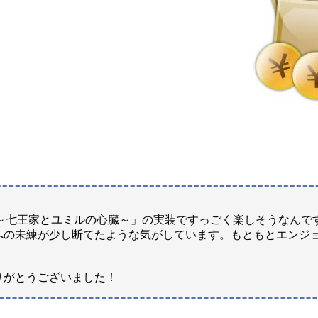
 Heroes ～七王家とユミルの心臓～」の実装ですっごく楽しそうな
への未練が少し断てたような気がしています。もともとエンジ
りがとうございました！