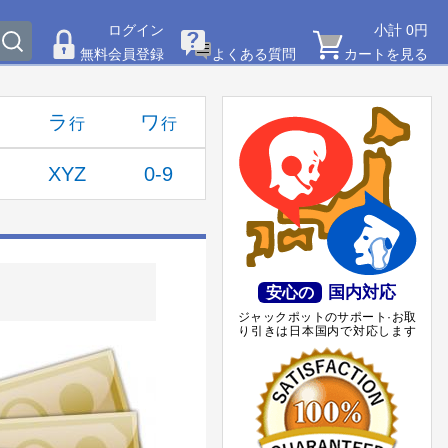
ログイン
小計 0円
無料会員登録
よくある質問
カートを見る
ラ
ワ
XYZ
0-9
国内対応
安心の
ジャックポットのサポート·お取
り引きは日本国内で対応します