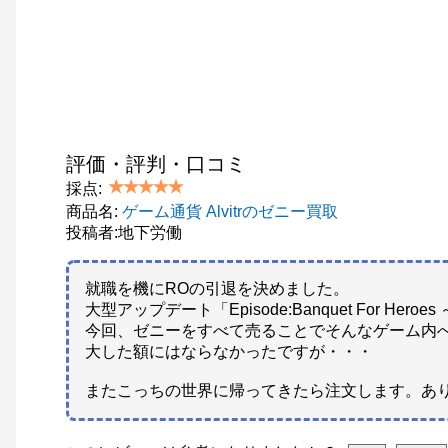
評価・評判・口コミ
採点:
商品名:
ゲーム通貨 Alvitrのゼニー買取
投稿者:地下労働
就職を機にROの引退を決めました。
大型アップデート「Episode:Banquet For
今回、ゼニーをすべて売ることでそんなゲーム内
大した額にはならなかったですが・・・
またこっちの世界に帰ってきたら注文します。あ