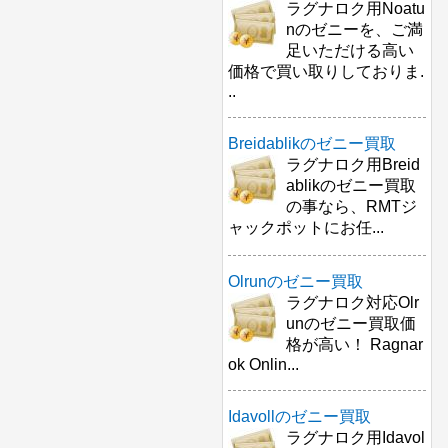
ラグナロク用Noatu
nのゼニーを、ご満
足いただける高い
価格で買い取りしておりま.
..
Breidablikのゼニー買取
ラグナロク用Breid
ablikのゼニー買取
の事なら、RMTジ
ャックポットにお任...
Olrunのゼニー買取
ラグナロク対応Olr
unのゼニー買取価
格が高い！ Ragnar
ok Onlin...
Idavollのゼニー買取
ラグナロク用Idavol