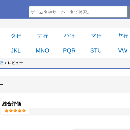
タ
ナ
ハ
マ
ヤ
JKL
MNO
PQR
STU
VW
買取
レビュー
ー
総合評価