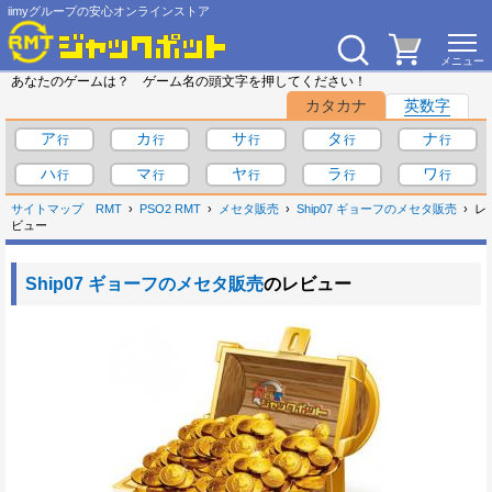
iimyグループの安心オンラインストア
あなたのゲームは？ ゲーム名の頭文字を押してください！
カタカナ
英数字
ア
カ
サ
タ
ナ
ハ
マ
ヤ
ラ
ワ
サイトマップ
RMT
PSO2 RMT
メセタ販売
Ship07 ギョーフのメセタ販売
レ
ビュー
Ship07 ギョーフのメセタ販売
のレビュー