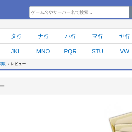
タ
ナ
ハ
マ
ヤ
JKL
MNO
PQR
STU
VW
買取
レビュー
ー