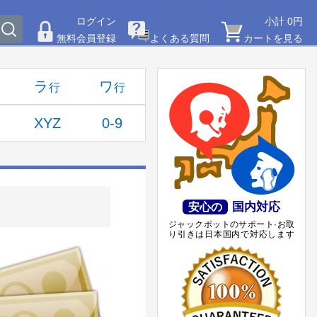
ログイン
小計 0円
無料会員登録
よくある質問
カートを見る
ラ
ワ
XYZ
0-9
国内対応
安心の
ジャックポットのサポート·お取
り引きは日本国内で対応します