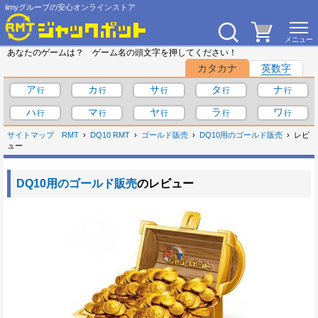
iimyグループの安心オンラインストア
あなたのゲームは？ ゲーム名の頭文字を押してください！
カタカナ
英数字
ア
カ
サ
タ
ナ
ハ
マ
ヤ
ラ
ワ
サイトマップ
RMT
DQ10 RMT
ゴールド販売
DQ10用のゴールド販売
レビ
ュー
DQ10用のゴールド販売
のレビュー