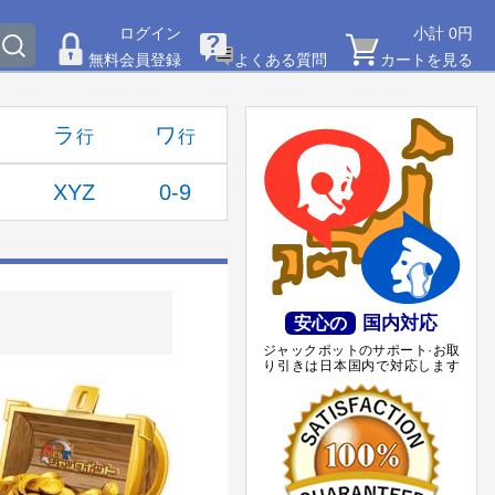
ログイン
小計 0円
無料会員登録
よくある質問
カートを見る
ラ
ワ
XYZ
0-9
国内対応
安心の
ジャックポットのサポート·お取
り引きは日本国内で対応します