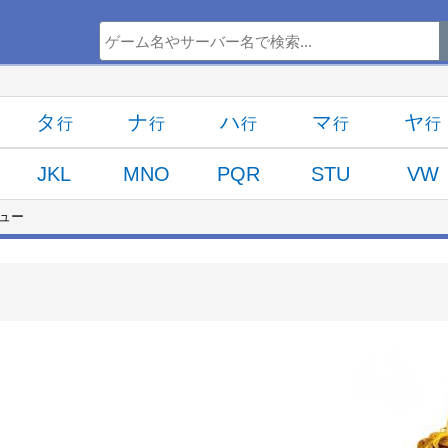
タ
ナ
ハ
マ
ヤ
JKL
MNO
PQR
STU
VW
ュー