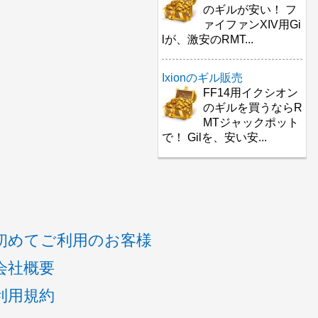
のギルが安い！ フ
ァイファンXIV用Gi
lが、激安のRMT...
Ixionのギル販売
FF14用イクシオン
のギルを買うならR
MTジャックポット
で！ Gilを、安い安...
初めてご利用のお客様
会社概要
利用規約