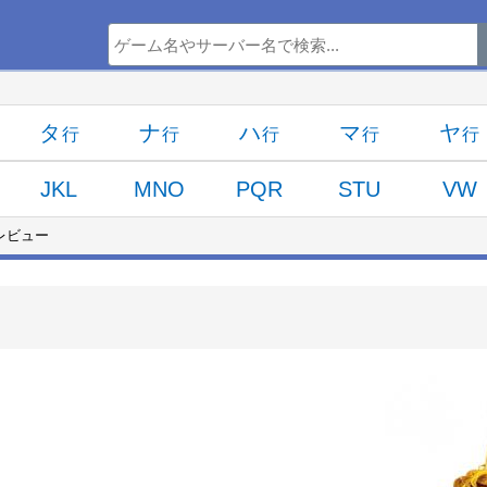
タ
ナ
ハ
マ
ヤ
JKL
MNO
PQR
STU
VW
レビュー