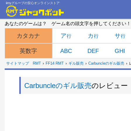
iimyグループの安心オンラインストア
あなたのゲームは？ ゲーム名の頭文字を押してください！
ア
カ
サ
カタカナ
ABC
DEF
GHI
英数字
サイトマップ
RMT
FF14 RMT
ギル販売
Carbuncleのギル販売
Carbuncleのギル販売
のレビュー