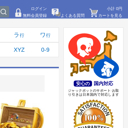
ログイン
小計 0円
無料会員登録
よくある質問
カートを見る
ラ
ワ
XYZ
0-9
国内対応
安心の
ジャックポットのサポート·お取
り引きは日本国内で対応します