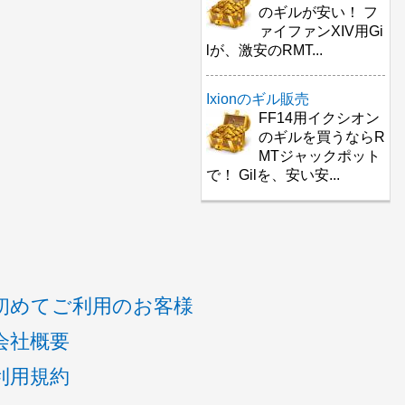
のギルが安い！ フ
ァイファンXIV用Gi
lが、激安のRMT...
Ixionのギル販売
FF14用イクシオン
のギルを買うならR
MTジャックポット
で！ Gilを、安い安...
初めてご利用のお客様
会社概要
利用規約