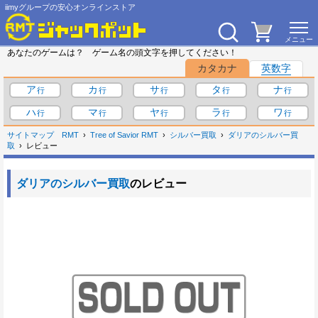
iimyグループの安心オンラインストア
あなたのゲームは？ ゲーム名の頭文字を押してください！
カタカナ
英数字
ア
カ
サ
タ
ナ
ハ
マ
ヤ
ラ
ワ
サイトマップ
RMT
Tree of Savior RMT
シルバー買取
ダリアのシルバー買
取
レビュー
ダリアのシルバー買取
のレビュー