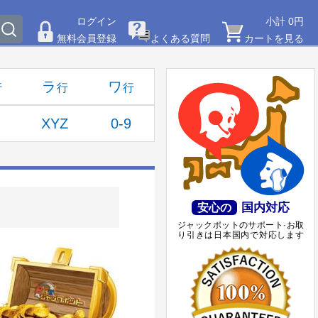
ログイン
小計 0円
無料会員登録
よくある質問
カートを見る
ラ
ワ
W
XYZ
0-9
国内対応
安心の
ジャックポットのサポート·お取
り引きは日本国内で対応します