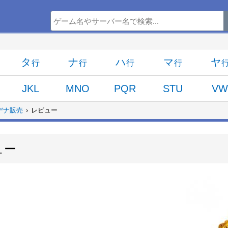
タ
ナ
ハ
マ
ヤ
JKL
MNO
PQR
STU
V
デナ販売
レビュー
ュー