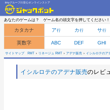
iimyグループの安心オンラインストア
あなたのゲームは？ ゲーム名の頭文字を押してください！
ア
カ
サ
カタカナ
ABC
DEF
GHI
英数字
サイトマップ
RMT
リネージュ RMT
アデナ販売
イシルロテのア
イシルロテのアデナ販売
のレビ