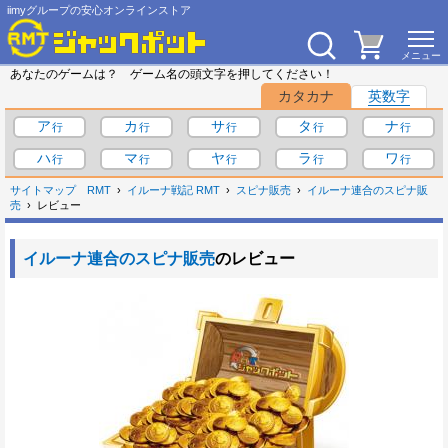
iimyグループの安心オンラインストア
あなたのゲームは？ ゲーム名の頭文字を押してください！
カタカナ
英数字
ア
カ
サ
タ
ナ
ハ
マ
ヤ
ラ
ワ
サイトマップ
RMT
イルーナ戦記 RMT
スピナ販売
イルーナ連合のスピナ販
売
レビュー
イルーナ連合のスピナ販売
のレビュー