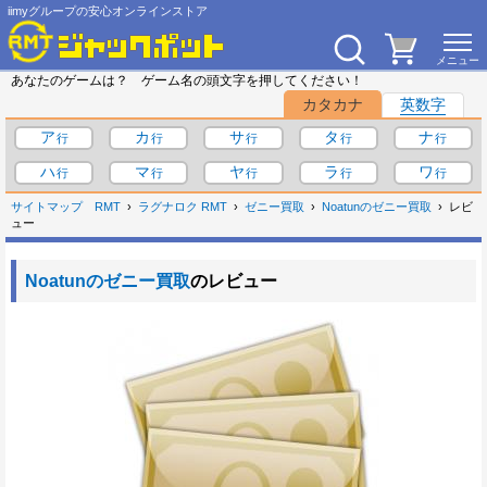
iimyグループの安心オンラインストア
あなたのゲームは？ ゲーム名の頭文字を押してください！
カタカナ
英数字
ア
カ
サ
タ
ナ
ハ
マ
ヤ
ラ
ワ
サイトマップ
RMT
ラグナロク RMT
ゼニー買取
Noatunのゼニー買取
レビ
ュー
Noatunのゼニー買取
のレビュー