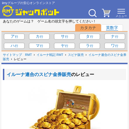
iimyグループの安心オンラインストア
あなたのゲームは？ ゲーム名の頭文字を押してください！
カタカナ
英数字
ア
カ
サ
タ
ナ
ハ
マ
ヤ
ラ
ワ
サイトマップ
RMT
イルーナ戦記 RMT
スピナ販売
イルーナ連合のスピナ金券
販売
レビュー
イルーナ連合のスピナ金券販売
のレビュー