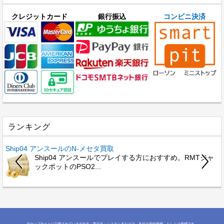
クレジットカード
銀行振込
コンビニ決済
ランキング
Ship04 アンスールのN-メセタ買取
S
Ship04 アンスールでプレイする方におすすめ。RMTジャ
ックポットのPSO2...
当ウェブサイトに記載されている会社名・製品名・システム名などは、各社の登録商標、もしくは商標です。