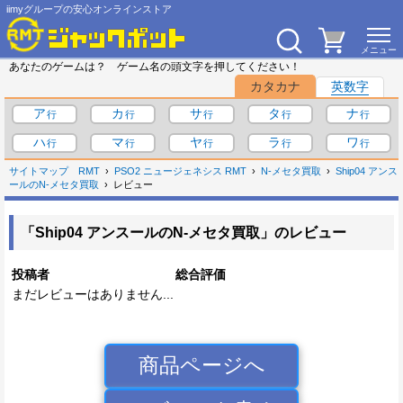
iimyグループの安心オンラインストア
あなたのゲームは？ ゲーム名の頭文字を押してください！
カタカナ
英数字
ア
カ
サ
タ
ナ
ハ
マ
ヤ
ラ
ワ
サイトマップ
RMT
PSO2 ニュージェネシス RMT
N-メセタ買取
Ship04 アンス
ールのN-メセタ買取
レビュー
「Ship04 アンスールのN-メセタ買取」のレビュー
投稿者
総合評価
まだレビューはありません...
商品ページへ