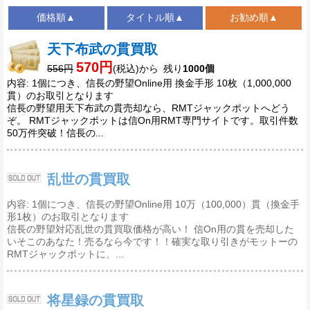
価格順▲
タイトル順▲
お勧め順▲
天下布武の貫買取
570円
556円
(税込)から 残り
1000個
内容: 1個につき、信長の野望Online用 換金手形 10枚（1,000,000
貫）のお取引となります
信長の野望用天下布武の貫売却なら、RMTジャックポットへどう
ぞ。 RMTジャックポットは信On用RMT専門サイトです。取引件数
50万件突破！信長の...
乱世の貫買取
内容: 1個につき、信長の野望Online用 10万（100,000）貫（換金手
形1枚）のお取引となります
信長の野望対応乱世の貫買取価格が高い！ 信On用の貫を売却した
いそこのあなた！売るなら今です！！確実な取り引きがモットーの
RMTジャックポットに、...
将星録の貫買取