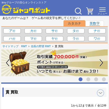
iimyグループの安心オンラインストア
あなたのゲームは？ ゲーム名の頭文字を押してください！
カタカナ
英数字
ア
カ
サ
タ
ナ
ハ
マ
ヤ
ラ
ワ
サイトマップ
RMT
信長の野望 RMT
貫 買取
貫 買取
1から12まで表示 / 全12件