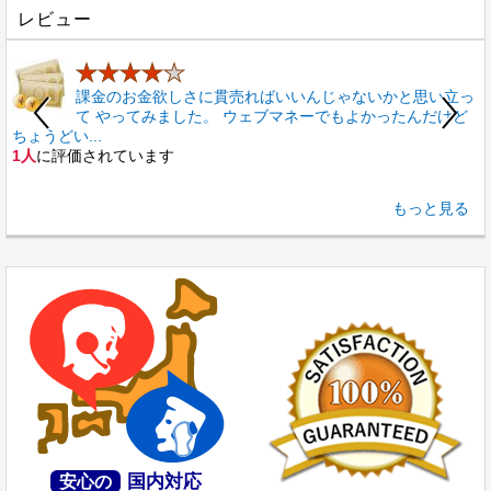
レビュー
★★★★
★
課金のお金欲しさに貫売ればいいんじゃないかと思い立っ
て やってみました。 ウェブマネーでもよかったんだけど
ちょうどい...
1人
に評価されています
2
もっと見る
国内対応
安心の