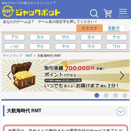
iimyグループの安心オンラインストア
あなたのゲームは？ ゲーム名の頭文字を押してください！
カタカナ
英数字
ア
カ
サ
タ
ナ
ハ
マ
ヤ
ラ
ワ
サイトマップ
RMT
大航海時代 RMT
大航海時代 RMT
当商品は、当サイトの都合または運営会社のサービス終了など