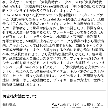
在、公式サイトの他に、｢大航海時代データベース｣や｢大航海時代
OnlineWiki｣、｢大航海時代 Online攻略DBS｣、｢初心者の館｣などの攻
略・ファンサイトが数多く存在しています。さらに
PLAYSTATION3(PS3)版のオンライン海洋冒険ロールプレイングゲ
ーム｢大航海時代 Online ～Cruz del Sur～｣の発売日決定など、現在
最も注目されている作品のひとつです。また、自由度が非常に高い
ため、冒険者として世界や伝説を作る旅に出発したり、戦闘を全く
せず職人の道一筋で生きるなど、プレーヤーによって多くの楽しみ
方が存在します。キャラクターは、地図職人・宝石商・香料商人・
海軍士官など、50種類以上存在するユニークな職業の中から選択出
来、スキルにいたっては100以上存在するため、自由なキャラクタ
ー育成が可能です。また、大海を旅するために必要な船は｢航海者レ
ベル｣の成長に合わせて、より高性能な船に乗りかえたり、色や素
材、武装に紋章と自由にカスタマイズして、プレイヤーだけのオリ
ジナルの船を造りあげることも出来ます。また｢大海戦｣や｢バルトキ
ャンペーン｣｢Liveイベント｣｢アカデミー｣｢大投資戦｣など充実のイベ
ントや、相場や人気も多種多様なアイテム、ギルド別のクエストが
存在したりと、様々な攻略を楽しむことが出来ます。不思議な古代
遺跡、財宝、珍しい動植物など、プレイヤー独自の方法で、世界に
眠る謎に挑戦しましょう。
お支払方法について
銀行振込
PayPay銀行、ゆうちょ銀行、楽天