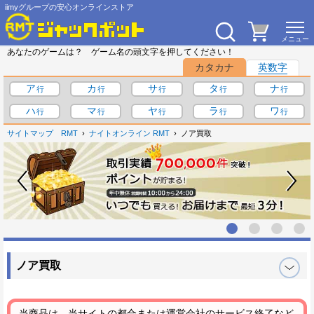
iimyグループの安心オンラインストア
あなたのゲームは？ ゲーム名の頭文字を押してください！
カタカナ
英数字
ア
カ
サ
タ
ナ
ハ
マ
ヤ
ラ
ワ
サイトマップ
RMT
ナイトオンライン RMT
ノア買取
ノア買取
当商品は、当サイトの都合または運営会社のサービス終了など