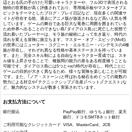
辺とおる氏の手がけた可愛いキャラクターや、フル3Dで表現される
独特の世界観が高く評価されており、専用掲示板やマスターオブエ
ピックをテーマとしたブログ・プレイ日記など、現在多くの関連サ
イトが存在する他、過去にアニメ版が放送されるなど高い人気を博
しています。ゲームの舞台である巨大な竜巻に周囲を囲まれている
ため外界へ出ることのできない島｢ダイアロス島｣に死亡した状態で
流れ着いたプレーヤーは、モラ族の秘術によって生き返り、時代の
流れを変える冒険に旅立ちます。マスター・オブ・エピック(MoE)
の世界にはニューター・コグニート・エルモニー・パンデモスの4種
族が存在し、それぞれ異なる性格や基本ステータスを持っていま
す。また、完全スキル制による自由なキャラクター育成では、スキ
ル値を上昇させることで、種族間の能力の差をある程度補うことも
可能です。ダイアロス島には5つと+αの時代が存在し、時代ごとに
ゲームの目的が大きく異なるため、様々な冒険を楽しむことが可能
です。また、｢ノア・ストーン｣と呼ばれる秘石をめぐっての複数の
勢力による対立や｢テクニックシップ｣｢生産｣｢ペット｣｢クエスト｣な
ど、魅力的なシステムが数多く実装されています。
お支払方法について
銀行振込
PayPay銀行、ゆうちょ銀行、楽天
銀行、ドコモSMTBネット銀行
ご利用可能なクレジットカード
VISA、MasterCard、JCB