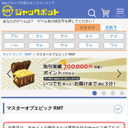
iimyグループの安心オンラインストア
あなたのゲームは？ ゲーム名の頭文字を押してください！
カタカナ
英数字
ア
カ
サ
タ
ナ
ハ
マ
ヤ
ラ
ワ
サイトマップ
RMT
マスターオブエピック RMT
マスターオブエピック RMT
当商品は、当サイトの都合または運営会社のサービス終了など