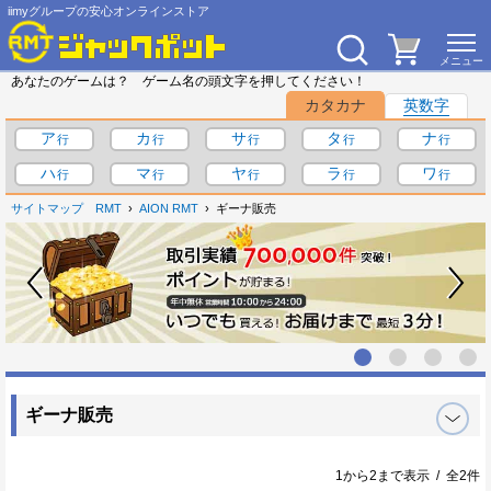
iimyグループの安心オンラインストア
あなたのゲームは？ ゲーム名の頭文字を押してください！
カタカナ
英数字
ア
カ
サ
タ
ナ
ハ
マ
ヤ
ラ
ワ
サイトマップ
RMT
AION RMT
ギーナ販売
ギーナ販売
1から2まで表示 / 全2件