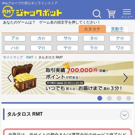
iimyグループの安心オンラインストア
あなたのゲームは？ ゲーム名の頭文字を押してください！
カタカナ
英数字
ア
カ
サ
タ
ナ
ハ
マ
ヤ
ラ
ワ
サイトマップ
RMT
タルタロス RMT
タルタロス RMT
当商品は、当サイトの都合または運営会社のサービス終了など