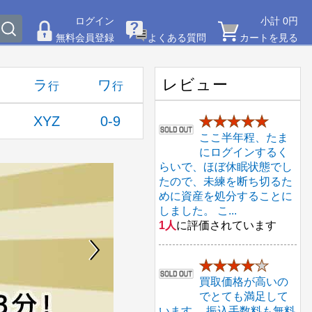
ログイン
小計 0円
無料会員登録
よくある質問
カートを見る
レビュー
ラ
ワ
XYZ
0-9
★★★★★
ここ半年程、たま
にログインするく
らいで、ほぼ休眠状態でし
たので、未練を断ち切るた
めに資産を処分することに
しました。 こ...
1人
に評価されています
★★★★
★
買取価格が高いの
でとても満足して
います。 振込手数料も無料