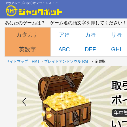
iimyグループの安心オンラインストア
あなたのゲームは？ ゲーム名の頭文字を押してください！
ア
カ
サ
カタカナ
ABC
DEF
GHI
英数字
サイトマップ
RMT
ブレイドアンドソウル RMT
金買取