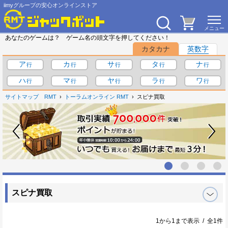
iimyグループの安心オンラインストア
あなたのゲームは？ ゲーム名の頭文字を押してください！
カタカナ
英数字
ア
カ
サ
タ
ナ
ハ
マ
ヤ
ラ
ワ
サイトマップ
RMT
トーラムオンライン RMT
スピナ買取
スピナ買取
1から1まで表示 / 全1件