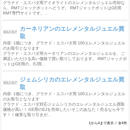
グラナド・エスパダ用アイオライトのエレメンタルジュエル売却な
ら、RMTジャックポットへどうぞ。 RMTジャックポットはGE用
RMT専門サイトです。...
カーネリアンのエレメンタルジュエル買
取
内容: 1個につき、グラナド・エスパダ用 100エレメンタルジュエル
のお取引となります
グラナド・エスパダ用カーネリアンのエレメンタルジュエルを、ご
満足いただける高い価格で買い取りしております。 RMTジャックポ
ットはGE用の、EJ買...
ジェムシリカのエレメンタルジュエル買
取
内容: 1個につき、グラナド・エスパダ用 100エレメンタルジュエル
のお取引となります
グラナド・エスパダ対応ジェムシリカのエレメンタルジュエル買取
価格が高い！ GE用のEJを売却したいそこのあなた！売るなら今で
す！！確実な取り引きが...
1から4まで表示 / 全4件