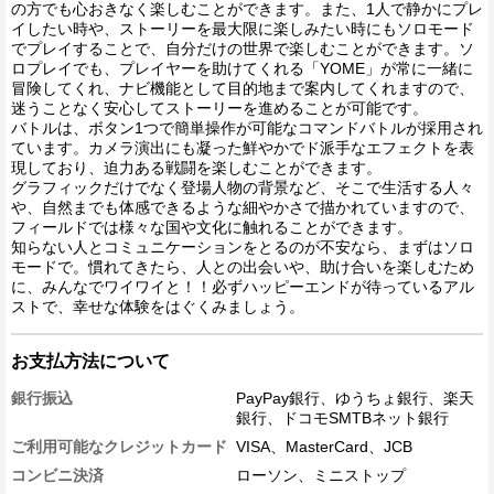
の方でも心おきなく楽しむことができます。また、1人で静かにプレ
イしたい時や、ストーリーを最大限に楽しみたい時にもソロモード
でプレイすることで、自分だけの世界で楽しむことができます。ソ
ロプレイでも、プレイヤーを助けてくれる「YOME」が常に一緒に
冒険してくれ、ナビ機能として目的地まで案内してくれますので、
迷うことなく安心してストーリーを進めることが可能です。
バトルは、ボタン1つで簡単操作が可能なコマンドバトルが採用され
ています。カメラ演出にも凝った鮮やかでド派手なエフェクトを表
現しており、迫力ある戦闘を楽しむことができます。
グラフィックだけでなく登場人物の背景など、そこで生活する人々
や、自然までも体感できるような細やかさで描かれていますので、
フィールドでは様々な国や文化に触れることができます。
知らない人とコミュニケーションをとるのが不安なら、まずはソロ
モードで。慣れてきたら、人との出会いや、助け合いを楽しむため
に、みんなでワイワイと！！必ずハッピーエンドが待っているアル
ストで、幸せな体験をはぐくみましょう。
お支払方法について
銀行振込
PayPay銀行、ゆうちょ銀行、楽天
銀行、ドコモSMTBネット銀行
ご利用可能なクレジットカード
VISA、MasterCard、JCB
コンビニ決済
ローソン、ミニストップ