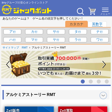
iimyグループの安心オンラインストア
あなたのゲームは？ ゲーム名の頭文字を押してください！
カタカナ
英数字
ア
カ
サ
タ
ナ
ハ
マ
ヤ
ラ
ワ
サイトマップ
RMT
アルケミアストーリー RMT
アルケミアストーリー RMT
Zell販売
Zell買取