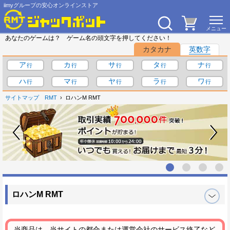
iimyグループの安心オンラインストア
あなたのゲームは？ ゲーム名の頭文字を押してください！
カタカナ
英数字
ア
カ
サ
タ
ナ
ハ
マ
ヤ
ラ
ワ
サイトマップ
RMT
ロハンM RMT
ロハンM RMT
当商品は、当サイトの都合または運営会社のサービス終了など