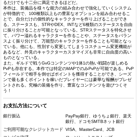
るだけでも十二分に満足できるほどだ。
本作は、装備品を様々な能力の組み合わせで強化していくシステム
が特徴的で、100種類以上もの豊富なオプションを組み合わせるこ
とで、自分だけの個性的なキャラクターを作り上げることができ
る。ステータスも、STRやDEX、INTなど6種類のステータスを自由
に振り分けることが可能となっている。STRステータスを特化させ
て、パワー溢れるキャラクターを作ることや、ステータスをバラン
スよく振り分けて、万能型のキャラクターを作ることも可能となっ
ている。他にも、性別すら変更してしまうコスチューム変更機能が
あるなど、外見のキャラクターカスタマイズも非常に自由度の高い
ものとなっている。
また、ギルドで戦うGvGコンテンツや1体1の熱い戦闘が楽しめる
PvPも存在する。本作では特定のMAPでのみPvPが可能である。PvP
フィールドで相手を倒せばポイントを獲得することができ、シーズ
ンで最も多くポイントを稼いだプレイヤーには豪華な報酬がプレゼ
ントされる。究極の装備を作り、豊富なコンテンツを遊びつくそ
う！
お支払方法について
銀行振込
PayPay銀行、ゆうちょ銀行、楽天
銀行、ドコモSMTBネット銀行
ご利用可能なクレジットカード
VISA、MasterCard、JCB