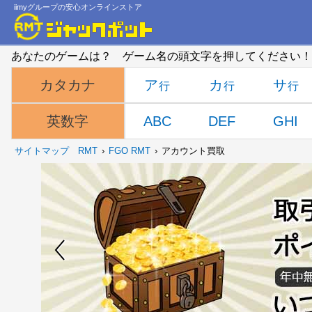
iimyグループの安心オンラインストア
あなたのゲームは？ ゲーム名の頭文字を押してください！
ア
カ
サ
カタカナ
ABC
DEF
GHI
英数字
サイトマップ
RMT
FGO RMT
アカウント買取