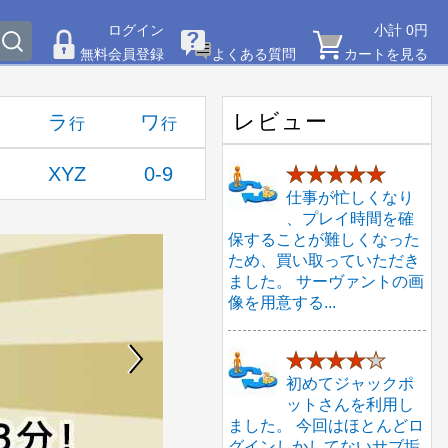
ログイン
小計 0円
無料会員登録
よくある質問
カートを見る
レビュー
ラ
ワ
XYZ
0-9
★★★★★
仕事が忙しくなり
、プレイ時間を確
保することが難しくなった
ため、買い取っていただき
ました。 サーヴァントの画
像を用意する...
★★★★
★
初めてジャックポ
ットさんを利用し
ました。 今回はほとんどロ
グインしかしてないサブ垢