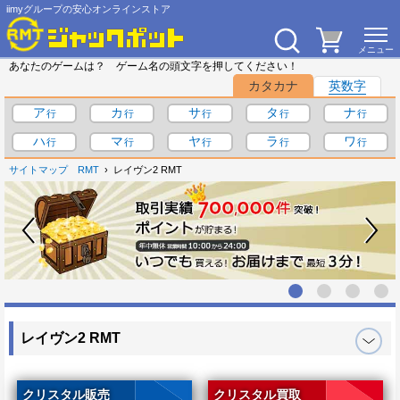
iimyグループの安心オンラインストア
あなたのゲームは？ ゲーム名の頭文字を押してください！
カタカナ
英数字
ア
カ
サ
タ
ナ
ハ
マ
ヤ
ラ
ワ
サイトマップ
RMT
レイヴン2 RMT
レイヴン2 RMT
クリスタル販売
クリスタル買取