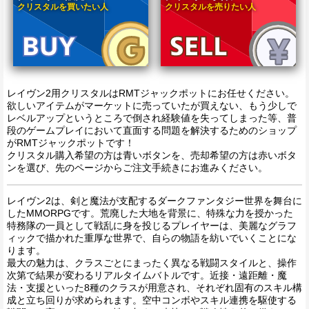
クリスタルを買いたい人
クリスタルを売りたい人
レイヴン2用クリスタルはRMTジャックポットにお任せください。
欲しいアイテムがマーケットに売っていたが買えない、もう少しで
レベルアップというところで倒され経験値を失ってしまった等、普
段のゲームプレイにおいて直面する問題を解決するためのショップ
がRMTジャックポットです！
クリスタル購入希望の方は青いボタンを、売却希望の方は赤いボタ
ンを選び、先のページからご注文手続きにお進みください。
レイヴン2は、剣と魔法が支配するダークファンタジー世界を舞台に
したMMORPGです。荒廃した大地を背景に、特殊な力を授かった
特務隊の一員として戦乱に身を投じるプレイヤーは、美麗なグラフ
ィックで描かれた重厚な世界で、自らの物語を紡いでいくことにな
ります。
最大の魅力は、クラスごとにまったく異なる戦闘スタイルと、操作
次第で結果が変わるリアルタイムバトルです。近接・遠距離・魔
法・支援といった8種のクラスが用意され、それぞれ固有のスキル構
成と立ち回りが求められます。空中コンボやスキル連携を駆使する