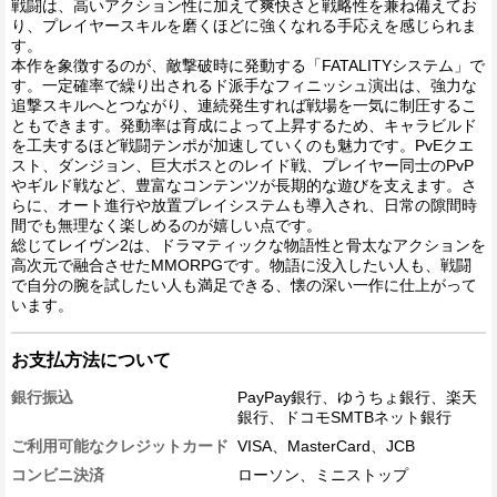
戦闘は、高いアクション性に加えて爽快さと戦略性を兼ね備えてお
り、プレイヤースキルを磨くほどに強くなれる手応えを感じられま
す。
本作を象徴するのが、敵撃破時に発動する「FATALITYシステム」で
す。一定確率で繰り出されるド派手なフィニッシュ演出は、強力な
追撃スキルへとつながり、連続発生すれば戦場を一気に制圧するこ
ともできます。発動率は育成によって上昇するため、キャラビルド
を工夫するほど戦闘テンポが加速していくのも魅力です。PvEクエ
スト、ダンジョン、巨大ボスとのレイド戦、プレイヤー同士のPvP
やギルド戦など、豊富なコンテンツが長期的な遊びを支えます。さ
らに、オート進行や放置プレイシステムも導入され、日常の隙間時
間でも無理なく楽しめるのが嬉しい点です。
総じてレイヴン2は、ドラマティックな物語性と骨太なアクションを
高次元で融合させたMMORPGです。物語に没入したい人も、戦闘
で自分の腕を試したい人も満足できる、懐の深い一作に仕上がって
います。
お支払方法について
銀行振込
PayPay銀行、ゆうちょ銀行、楽天
銀行、ドコモSMTBネット銀行
ご利用可能なクレジットカード
VISA、MasterCard、JCB
コンビニ決済
ローソン、ミニストップ