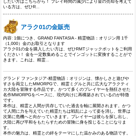
したい方はこちらから！ プレイ時間の減少により金の売却を考えて
いる方は、ぜひR...
アラク01の金販売
内容: 1個につき、GRAND FANTASIA - 精霊物語：オリジン用 1千
（1,000）金のお取引となります
アラク01の金を購入したい方は、ぜひRMTジャックポットをご利用
ください！ 金を一定数集めることでインゴットに変換することがで
きます。これは、精霊...
グランド ファンタジア-精霊物語：オリジンは、懐かしさと遊びや
すさを両立したMMORPGで、精霊ミグルと共に広大なアラクティ
カ大陸を冒険する作品です。かつて多くのプレイヤーを熱狂させた
名作MMORPGをベースに、現代向けに再構築されているのが特徴
です。
本作は、精霊と人間が共存していた過去を軸に展開されます。かつ
て人間に力を与えていた精霊たちは戦乱によって姿を消し、世界は
次第に危機へと向かっていきます。プレイヤーは彼らを探し出し、
大陸に再び平和をもたらすための冒険に身を投じることになりま
す。
本作の魅力は、精霊との絆をテーマにした温かみのある物語です。