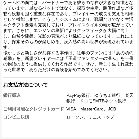
ゲーム性の面では、パートナーである彼らの存在が大きな特徴とな
っています。単なるペットではなく、採取や生産、装備作成など多
彩な役割を担う重要な存在であり、プレイヤーの成長を支える相棒
として機能します。こうしたシステムにより、戦闘だけでなく生活
やクラフト要素も充実しており、プレイスタイルの幅が広がってい
ます。さらに、エンジンの刷新によりグラフィックが大幅に向上
し、自然や建築、光影の表現がより繊細になっています。これによ
り、探索そのものが楽しめる、没入感の高い世界が実現されていま
す。
懐かしさと新しさが共存する本作は、往年のファンには「あの頃の
感動」を、新規プレイヤーには「王道ファンタジーの深み」を一冊
の物語のように提供してくれる作品です。ぜひ、新しく生まれ変わ
った世界で、あなただけの冒険を始めてみてください。
お支払方法について
銀行振込
PayPay銀行、ゆうちょ銀行、楽天
銀行、ドコモSMTBネット銀行
ご利用可能なクレジットカード
VISA、MasterCard、JCB
コンビニ決済
ローソン、ミニストップ