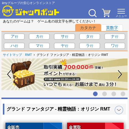
iimyグループの安心オンラインストア
あなたのゲームは？ ゲーム名の頭文字を押してください！
カタカナ
英数字
ア
カ
サ
タ
ナ
ハ
マ
ヤ
ラ
ワ
サイトマップ
RMT
グランド ファンタジア - 精霊物語：オリジン RMT
グランド ファンタジア - 精霊物語：オリジン RMT
金販売
金買取