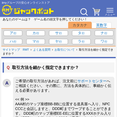
iimyグループの安心オンラインストア
あなたのゲームは？ ゲーム名の頭文字を押してください！
カタカナ
英数字
ア
カ
サ
タ
ナ
ハ
マ
ヤ
ラ
ワ
サイトマップ
RMT
よくある質問
お取引について
取引方法を細かく指定でき
ますか？
Ｑ
取引方法を細かく指定できますか？
ご希望の取引方法があれば、注文前に
サポートセンター
へ
ご相談ください。 その際に、方法を具体的に、事細かく伝
える必要があります。
<< 例 >>
AAA村のマップ座標BB-BBに位置する道具屋へ入り、NPC
CCCと会話しますと、DDD町までワープすることができま
す。 DDD町のマップ座標EE-EEに位置するXXXホテル入り