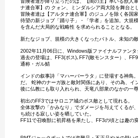
冒険者達が降り立ったのは、【闇の王】率いる獣人
ナ連合軍】の クォン、ミンダルシア両大陸を舞台と
冒険者達は【アルタナ連合軍】のジュノを除く各国
待望の新ジョブ「踊り子」・「学者」を追加。大規
を含んだ大局的な戦略性 を求められることとなる。
新たなジョブ、規模の大きくなったバトル、未知の
2002年11月06日に、Windows版ファイナル
過去の登場は、FF3(ボス)､FF7(敵モンスター）、FF9
通称・ガル鯖
インドの叙事詩「マハーバーラタ」に登場する神鳥。
だ。 蛇神のナーガ族と敵対関係にあり、その為、イ
後に仏教にも取り入れられ、天竜八部衆のなかの一
初出のFF3ではサロニア城のボス敵として現れる。
全体攻撃の「かみなり」でダメージを与えてくるが
ち続ける寂しい姿を晒していた。
FF11で召喚獣に初昇格を果たし、FF3の頃とは趣
RMTジャックポットでは盗難品・不正品やその疑い