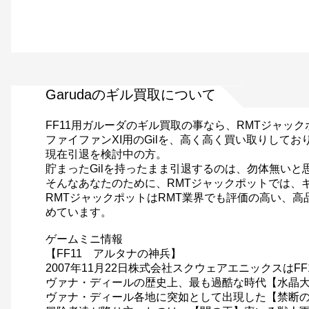
Garudaのギル買取について
FF11用ガルーダのギル買取の事なら、RMTジャッ
ファイファンXI用のGilを、高く高く買い取りして
現在引退を検討中の方。
貯まったGilを持ったまま引退するのは、勿体無いと
そんなあなたのために、RMTジャックポットでは、
RMTジャックポットはRMT業界でも評価の高い、
めています。
ゲームミニ情報
【FF11 アルタナの神兵】
2007年11月22日株式会社スクウェアエニックスは
ヴァナ・ディールの歴史上、最も過酷な時代【水晶
ヴァナ・ディール各地に突如として出現した【禁断