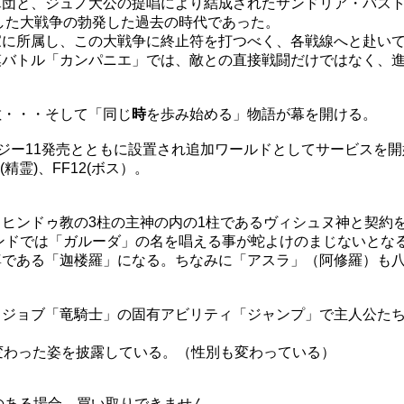
軍団と、ジュノ大公の提唱により結成されたサンドリア・バス
した大戦争の勃発した過去の時代であった。
家に所属し、この大戦争に終止符を打つべく、各戦線へと赴い
模バトル「カンパニエ」では、敵との直接戦闘だけではなく、
敵・・・そして「同じ
時
を歩み始める」物語が幕を開ける。
ファンタジー11発売とともに設置され追加ワールドとしてサービスを
(精霊)、FF12(ボス）。
ヒンドゥ教の3柱の主神の内の1柱であるヴィシュヌ神と契約
ンドでは「ガルーダ」の名を唱える事が蛇よけのまじないとな
尊である「迦楼羅」になる。ちなみに「アスラ」（阿修羅）も
、ジョブ「竜騎士」の固有アビリティ「ジャンプ」で主人公た
の変わった姿を披露している。（性別も変わっている）
のある場合、買い取りできません。