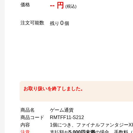
-- 円
価格
(税込)
0
注文可能数
残り
個
お取り扱いを終了しました。
商品名
ゲーム通貨
商品コード
RMTFF11-S212
内容
1個につき、ファイナルファンタジーXI用1
注意
支払額が
5,000円未満
の場合、手数料（