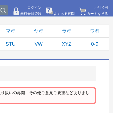
ログイン
小計 0円
無料会員登録
よくある質問
カートを見る
マ
ヤ
ラ
ワ
STU
VW
XYZ
0-9
取り扱いの再開、その他ご意見ご要望などありまし