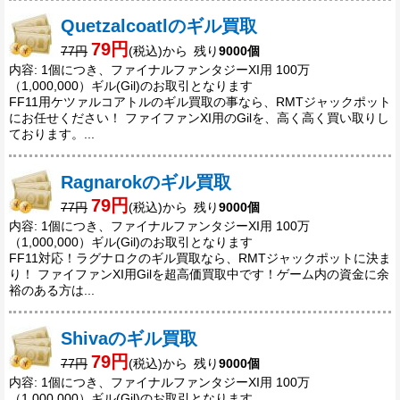
Quetzalcoatlのギル買取
79円
77円
(税込)から 残り
9000個
内容: 1個につき、ファイナルファンタジーXI用 100万
（1,000,000）ギル(Gil)のお取引となります
FF11用ケツァルコアトルのギル買取の事なら、RMTジャックポット
にお任せください！ ファイファンXI用のGilを、高く高く買い取りし
ております。...
Ragnarokのギル買取
79円
77円
(税込)から 残り
9000個
内容: 1個につき、ファイナルファンタジーXI用 100万
（1,000,000）ギル(Gil)のお取引となります
FF11対応！ラグナロクのギル買取なら、RMTジャックポットに決ま
り！ ファイファンXI用Gilを超高価買取中です！ゲーム内の資金に余
裕のある方は...
Shivaのギル買取
79円
77円
(税込)から 残り
9000個
内容: 1個につき、ファイナルファンタジーXI用 100万
（1,000,000）ギル(Gil)のお取引となります