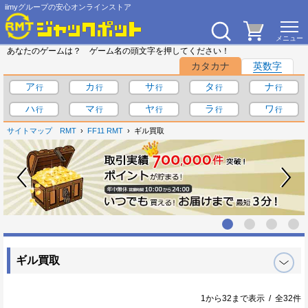
iimyグループの安心オンラインストア
あなたのゲームは？ ゲーム名の頭文字を押してください！
カタカナ
英数字
ア
カ
サ
タ
ナ
ハ
マ
ヤ
ラ
ワ
サイトマップ
RMT
FF11 RMT
ギル買取
ギル買取
1から32まで表示 / 全32件