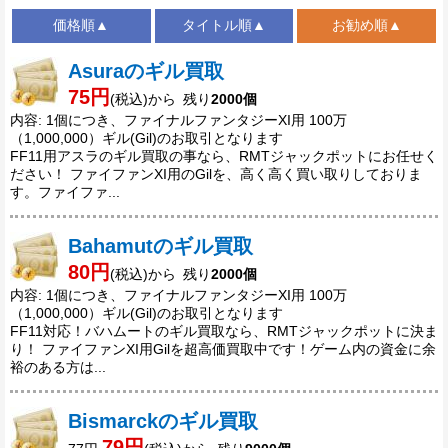
価格順▲
タイトル順▲
お勧め順▲
Asuraのギル買取
75円
(税込)から 残り
2000個
内容: 1個につき、ファイナルファンタジーXI用 100万
（1,000,000）ギル(Gil)のお取引となります
FF11用アスラのギル買取の事なら、RMTジャックポットにお任せく
ださい！ ファイファンXI用のGilを、高く高く買い取りしておりま
す。ファイファ...
Bahamutのギル買取
80円
(税込)から 残り
2000個
内容: 1個につき、ファイナルファンタジーXI用 100万
（1,000,000）ギル(Gil)のお取引となります
FF11対応！バハムートのギル買取なら、RMTジャックポットに決ま
り！ ファイファンXI用Gilを超高価買取中です！ゲーム内の資金に余
裕のある方は...
Bismarckのギル買取
79円