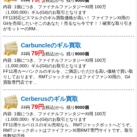
77円
(税込)から 残り
9000個
内容: 1個につき、ファイナルファンタジーXI用 100万
（1,000,000）ギル(Gil)のお取引となります
FF11対応ビスマルクのギル買取価格が高い！ ファイファンXI用の
Gilを売却したいそこのあなた！売るなら今です！！確実な取り引き
がモットーのRM...
Carbuncleのギル買取
79円
77円
(税込)から 残り
9000個
内容: 1個につき、ファイナルファンタジーXI用 100万
（1,000,000）ギル(Gil)のお取引となります
FF11用カーバンクルのギルを、ご満足いただける高い価格で買い取
りしております。 RMTジャックポットはファイファンXI用の、Gil
買取専門店です...
Cerberusのギル買取
79円
77円
(税込)から 残り
9000個
内容: 1個につき、ファイナルファンタジーXI用 100万
（1,000,000）ギル(Gil)のお取引となります
FF11用ケルベロスのギル売却なら、RMTジャックポットへどうぞ。
RMTジャックポットはファイファンXI用RMT専門サイトです。取引
件数50万件...