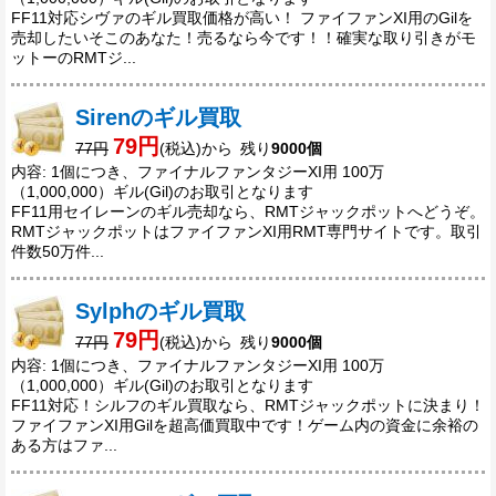
FF11対応シヴァのギル買取価格が高い！ ファイファンXI用のGilを
売却したいそこのあなた！売るなら今です！！確実な取り引きがモ
ットーのRMTジ...
Sirenのギル買取
79円
77円
(税込)から 残り
9000個
内容: 1個につき、ファイナルファンタジーXI用 100万
（1,000,000）ギル(Gil)のお取引となります
FF11用セイレーンのギル売却なら、RMTジャックポットへどうぞ。
RMTジャックポットはファイファンXI用RMT専門サイトです。取引
件数50万件...
Sylphのギル買取
79円
77円
(税込)から 残り
9000個
内容: 1個につき、ファイナルファンタジーXI用 100万
（1,000,000）ギル(Gil)のお取引となります
FF11対応！シルフのギル買取なら、RMTジャックポットに決まり！
ファイファンXI用Gilを超高価買取中です！ゲーム内の資金に余裕の
ある方はファ...