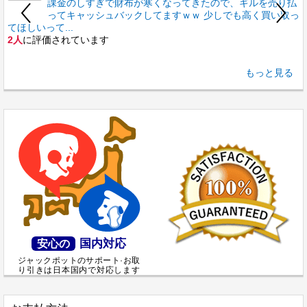
課金のしすぎで財布が寒くなってきたので、ギルを売り払
ってキャッシュバックしてますｗｗ 少しでも高く買い取っ
てほしいって...
2人
に評価されています
せ
もっと見る
国内対応
安心の
ジャックポットのサポート·お取
り引きは日本国内で対応します