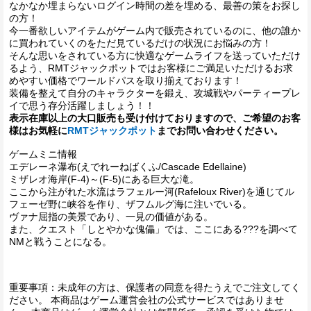
なかなか埋まらないログイン時間の差を埋める、最善の策をお探し
の方！
今一番欲しいアイテムがゲーム内で販売されているのに、他の誰か
に買われていくのをただ見ているだけの状況にお悩みの方！
そんな思いをされている方に快適なゲームライフを送っていただけ
るよう、RMTジャックポットではお客様にご満足いただけるお求
めやすい価格でワールドパスを取り揃えております！
装備を整えて自分のキャラクターを鍛え、攻城戦やパーティープレ
イで思う存分活躍しましょう！！
表示在庫以上の大口販売も受け付けておりますので、ご希望のお客
様はお気軽に
RMTジャックポット
までお問い合わせください。
ゲームミニ情報
エデレーネ瀑布(えでれーねばくふ/Cascade Edellaine)
ミザレオ海岸(F-4)～(F-5)にある巨大な滝。
ここから注がれた水流はラフェルー河(Rafeloux River)を通じてル
フェーゼ野に峡谷を作り、ザフムルグ海に注いでいる。
ヴァナ屈指の美景であり、一見の価値がある。
また、クエスト「しとやかな傀儡」では、ここにある???を調べて
NMと戦うことになる。
重要事項：未成年の方は、保護者の同意を得たうえでご注文してく
ださい。 本商品はゲーム運営会社の公式サービスではありませ