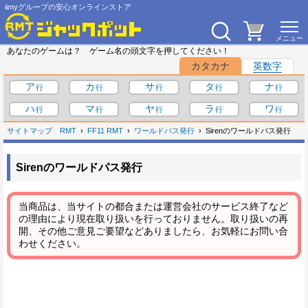
iimyグループの安心オンラインストア
あなたのゲームは？ ゲーム名の頭文字を押してください！
カタカナ
英数字
ア
カ
サ
タ
ナ
ハ
マ
ヤ
ラ
ワ
サイトマップ
RMT
FF11 RMT
ワールドパス発行
Sirenのワールドパス発行
Sirenのワールドパス発行
当商品は、当サイトの都合または運営会社のサービス終了など
の理由により現在取り扱いを行っておりません。取り扱いの再
開、その他ご意見ご要望などありましたら、お気軽にお問い合
わせください。