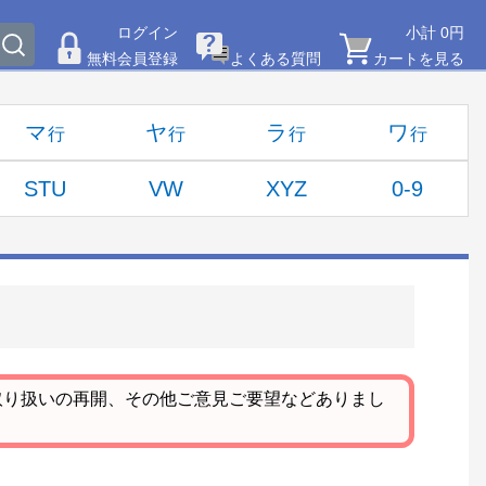
ログイン
小計 0円
無料会員登録
よくある質問
カートを見る
マ
ヤ
ラ
ワ
STU
VW
XYZ
0-9
取り扱いの再開、その他ご意見ご要望などありまし