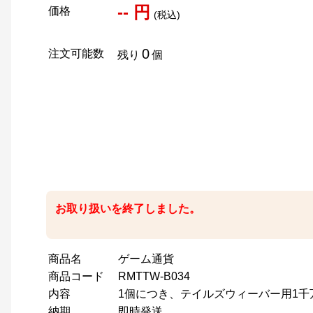
-- 円
価格
(税込)
0
注文可能数
残り
個
お取り扱いを終了しました。
商品名
ゲーム通貨
商品コード
RMTTW-B034
内容
1個につき、テイルズウィーバー用1千万（1
納期
即時発送