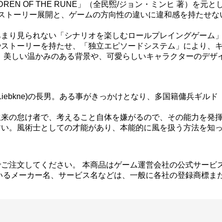
CHILDREN OF THE RUNE」（全民煕/ジョン・ミンヒ 著）
のストーリー展開と、ゲームの方向性の違いに違和感を持たせ
あまり見られない「シナリオを楽しむロールプレイングゲーム
やストーリーを持たせ、「独立エピソードシステム」により、
、美しい温かみのある背景や、可愛らしいキャラクターのデザ
k Liebkne)の長男。ある事がきっかけとなり、多国籍傭兵
生来の怠け者で、考えること自体を嫌がるので、その能力を発
すい。風術士としての才能があり、本能的に風を扱う方法を知
ご注文してください。 本商品はゲーム運営会社の公式サービ
いるメーカー名、サービス名などは、一般に各社の登録商標ま