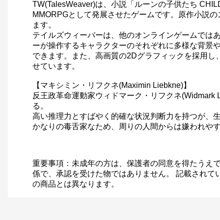
TW(TalesWeaver)は、小説「ルーンの子供たち 
MMORPGとして発展させたゲームです。原作小説
ます。
テイルズウィーバーは、他のオンラインゲームでは
ーが操作するキャラクターのそれぞれに多様な背景
できます。また、高画質の2Dグラフィックを採用し
せています。
【マキシミン・リフクネ(Maximin Liebkne)】
反王政革命運動家ウィドマーク・リフクネ(Widmar
る。
高い推理力とすばやく的確な状況判断力を持つが、
かなりの毒舌家なため、周りの人間からは嫌われや
重要事項：未成年の方は、保護者の同意を得たうえで
係で、承認を受けた物ではありません。 記載されて
の商品とは異なります。