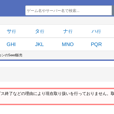
サ
タ
ナ
ハ
GHI
JKL
MNO
PQR
ンのSeed販売
ビス終了などの理由により現在取り扱いを行っておりません。