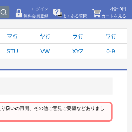
ログイン
小計 0円
無料会員登録
よくある質問
カートを見る
マ
ヤ
ラ
ワ
STU
VW
XYZ
0-9
取り扱いの再開、その他ご意見ご要望などありまし