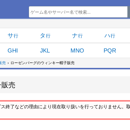
サ
タ
ナ
ハ
GHI
JKL
MNO
PQR
販売
ローゼンバーグのウィンキー帽子販売
子販売
ビス終了などの理由により現在取り扱いを行っておりません。