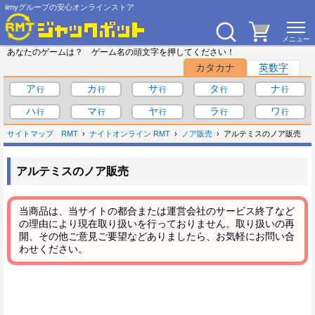
iimyグループの安心オンラインストア
あなたのゲームは？ ゲーム名の頭文字を押してください！
カタカナ
英数字
ア
カ
サ
タ
ナ
ハ
マ
ヤ
ラ
ワ
サイトマップ
RMT
ナイトオンライン RMT
ノア販売
アルテミスのノア販売
アルテミスのノア販売
当商品は、当サイトの都合または運営会社のサービス終了など
の理由により現在取り扱いを行っておりません。取り扱いの再
開、その他ご意見ご要望などありましたら、お気軽にお問い合
わせください。