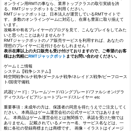
オンライン用RMTの事なら、業界トップクラスの取引実績を誇
る、RMTジャックポットをご利用ください。
RMTジャックポットは、日本法人が運営しているRMTサイトで
す。 多数のオンラインゲームに対応し、在庫も豊富に取り揃えて
います。
攻略本や有名プレイヤーのブログを見て、こんなプレイをしてみた
いと思ったことはありませんか？
RMTジャックポットのノア販売サービスを利用すれば、あなたの
理想のプレイヤーに近付けるかもしれません！
表示在庫以上の大口販売も受け付けておりますので、ご希望のお客
様はお気軽に
RMTジャックポット
までお問い合わせください。
ゲームミニ情報
システム【戦争システム】
時空間戦争/ルナ戦争/ダークルナ戦争/ネレイドス戦争/ビーフロース
ト/国境守備戦
武器[ソード]：フレームソード/ロングブレード/ファルシオン/グラ
ディウス/レイピア/ショートブレード/スレイヤー etc
重要事項：未成年の方は、保護者の同意を得たうえでご注文してく
ださい。 本商品はゲーム運営会社の公式サービスではありませ
ん。 本商品はゲーム運営会社とは無関係で、承認を受けた物では
ありません。 記載されているメーカー名、サービス名などは、一
般に各社の登録商標または商標です。 画像・イラストはイメージ