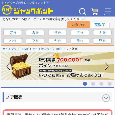
iimyグループの安心オンラインストア
あなたのゲームは？ ゲーム名の頭文字を押してください！
カタカナ
英数字
ア
カ
サ
タ
ナ
ハ
マ
ヤ
ラ
ワ
サイトマップ
RMT
ナイトオンライン RMT
ノア販売
ノア販売
当商品は、当サイトの都合または運営会社のサービス終了など