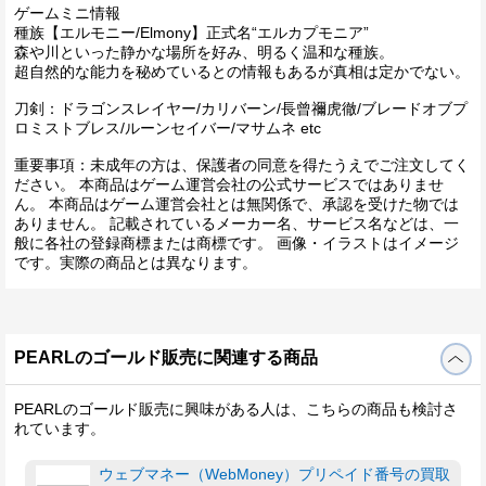
ゲームミニ情報
種族【エルモニー/Elmony】正式名“エルカプモニア”
森や川といった静かな場所を好み、明るく温和な種族。
超自然的な能力を秘めているとの情報もあるが真相は定かでない。
刀剣：ドラゴンスレイヤー/カリバーン/長曾禰虎徹/ブレードオブプ
ロミストブレス/ルーンセイバー/マサムネ etc
重要事項：未成年の方は、保護者の同意を得たうえでご注文してく
ださい。 本商品はゲーム運営会社の公式サービスではありませ
ん。 本商品はゲーム運営会社とは無関係で、承認を受けた物では
ありません。 記載されているメーカー名、サービス名などは、一
般に各社の登録商標または商標です。 画像・イラストはイメージ
です。実際の商品とは異なります。
PEARLのゴールド販売に関連する商品
PEARLのゴールド販売に興味がある人は、こちらの商品も検討さ
れています。
ウェブマネー（WebMoney）プリペイド番号の買取