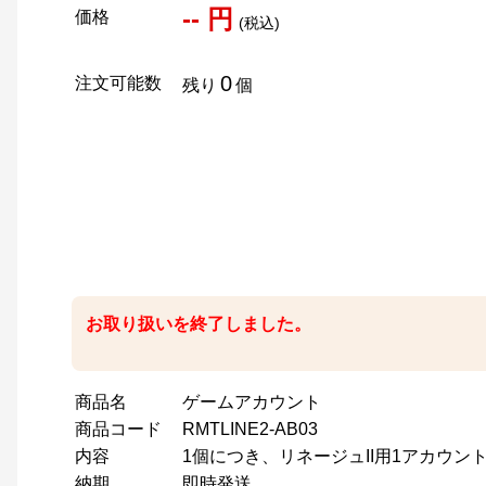
-- 円
価格
(税込)
0
注文可能数
残り
個
お取り扱いを終了しました。
商品名
ゲームアカウント
商品コード
RMTLINE2-AB03
内容
1個につき、リネージュII用1アカウン
納期
即時発送