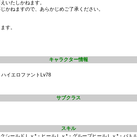
答えいたしかねます。
応じかねますので、あらかじめご了承ください。
します。
キャラクター情報
ハイエロファントLv78
サブクラス
スキル
クシールドＬｖ*・ヒールＬｖ*・グループヒールＬｖ*・バト