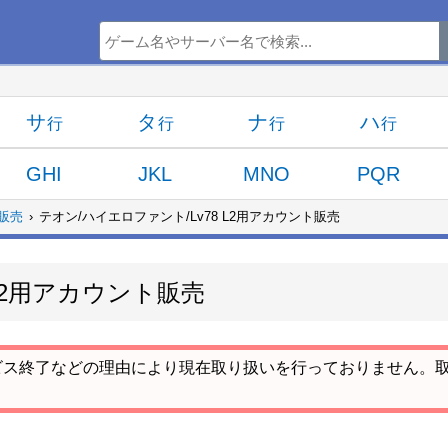
サ
タ
ナ
ハ
GHI
JKL
MNO
PQR
販売
テオン/ハイエロファント/Lv78 L2用アカウント販売
 L2用アカウント販売
ビス終了などの理由により現在取り扱いを行っておりません。