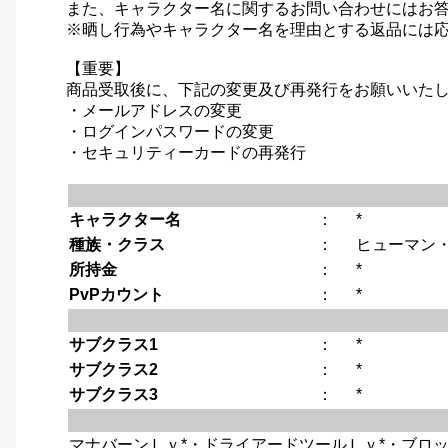
また、キャラクター名に関するお問い合わせにはお
※晒し行為やキャラクター名を理由とする返品には
【重要】
商品受取後に、下記の変更及び再発行をお願いいた
・メールアドレスの変更
・ログインパスワードの変更
・セキュリティーカードの再発行
キャラクター名
：
*
種族・クラス
：
ヒューマン・
所持金
：
*
PvPカウント
：
*
サブクラス1
：
*
サブクラス2
：
*
サブクラス3
：
*
マナバーンＬｖ*・ドライアードツールＬｖ*・ブロッ