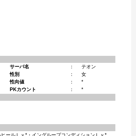
サーバ名
：
テオン
性別
：
女
性向値
：
*
PKカウント
：
*
ルヒールＬｖ*・イングループコンディションＬｖ*