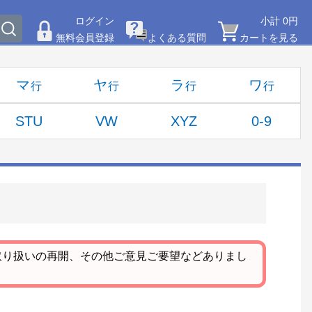
ログイン
小計 0円
無料会員登録
よくある質問
カートを見る
マ
ヤ
ラ
ワ
STU
VW
XYZ
0-9
取り扱いの再開、その他ご意見ご要望などありまし