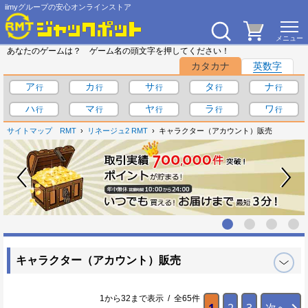
iimyグループの安心オンラインストア
あなたのゲームは？ ゲーム名の頭文字を押してください！
カタカナ
英数字
ア
カ
サ
タ
ナ
ハ
マ
ヤ
ラ
ワ
サイトマップ
RMT
リネージュ2 RMT
キャラクター（アカウント）販売
キャラクター（アカウント）販売
1から32まで表示 / 全65件