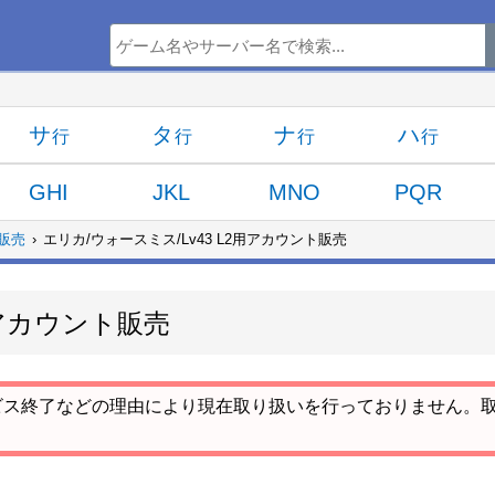
サ
タ
ナ
ハ
GHI
JKL
MNO
PQR
販売
エリカ/ウォースミス/Lv43 L2用アカウント販売
用アカウント販売
ビス終了などの理由により現在取り扱いを行っておりません。