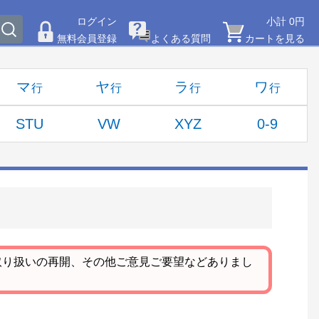
ログイン
小計 0円
無料会員登録
よくある質問
カートを見る
マ
ヤ
ラ
ワ
STU
VW
XYZ
0-9
取り扱いの再開、その他ご意見ご要望などありまし