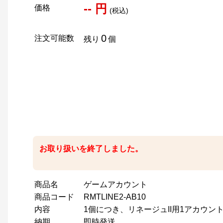
-- 円
価格
(税込)
0
注文可能数
残り
個
お取り扱いを終了しました。
商品名
ゲームアカウント
商品コード
RMTLINE2-AB10
内容
1個につき、リネージュII用1アカウン
納期
即時発送