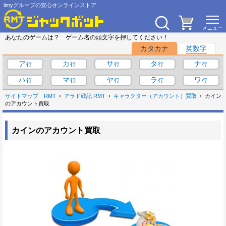
iimyグループの安心オンラインストア
あなたのゲームは？ ゲーム名の頭文字を押してください！
カタカナ
英数字
ア
カ
サ
タ
ナ
ハ
マ
ヤ
ラ
ワ
サイトマップ
RMT
アラド戦記 RMT
キャラクター（アカウント）買取
カイン
のアカウント買取
カインのアカウント買取