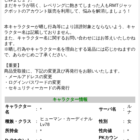
まだキャラが弱く、レベリングに飽きてしまった人もRMTジャッ
クポットのアカウント販売を利用して、悩みを解消しましょう！
本キャラクターが晒し行為等により誹謗対象とならないよう、キャ
ラクター名は記載しておりません。
また、キャラクター名に関するお問い合わせにはお答えいたしかね
ます。
※晒し行為やキャラクター名を理由とする返品には応じかねますの
で、あらかじめご了承ください。
【重要】
商品受取後に、下記の変更及び再発行をお願いいたします。
・メールアドレスの変更
・ログインパスワードの変更
・セキュリティーカードの再発行
キャラクター情報
キャラクター
ル
：
サーバ名
：
*
名
ナ
ヒューマン・カーディナル
種族・クラス
：
性別
：
女
Lv78
所持金
：
性向値
：
*
*
PKカウン