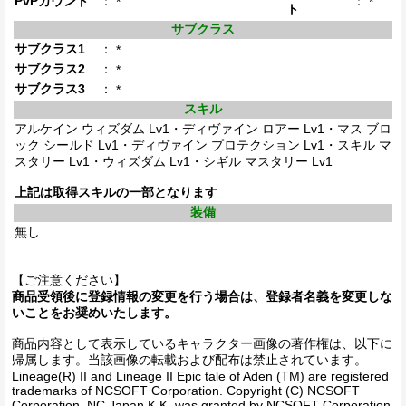
PvPカウント
：
：
*
*
ト
サブクラス
サブクラス1
：
*
サブクラス2
：
*
サブクラス3
：
*
スキル
アルケイン ウィズダム Lv1・ディヴァイン ロアー Lv1・マス ブロ
ック シールド Lv1・ディヴァイン プロテクション Lv1・スキル マ
スタリー Lv1・ウィズダム Lv1・シギル マスタリー Lv1
上記は取得スキルの一部となります
装備
無し
【ご注意ください】
商品受領後に登録情報の変更を行う場合は、登録者名義を変更しな
いことをお奨めいたします。
商品内容として表示しているキャラクター画像の著作権は、以下に
帰属します。当該画像の転載および配布は禁止されています。
Lineage(R) II and Lineage II Epic tale of Aden (TM) are registered
trademarks of NCSOFT Corporation. Copyright (C) NCSOFT
Corporation. NC Japan K.K. was granted by NCSOFT Corporation