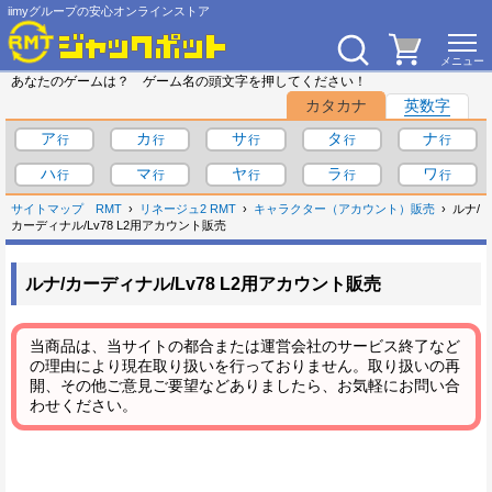
iimyグループの安心オンラインストア
あなたのゲームは？ ゲーム名の頭文字を押してください！
カタカナ
英数字
ア
カ
サ
タ
ナ
ハ
マ
ヤ
ラ
ワ
サイトマップ
RMT
リネージュ2 RMT
キャラクター（アカウント）販売
ルナ/
カーディナル/Lv78 L2用アカウント販売
ルナ/カーディナル/Lv78 L2用アカウント販売
当商品は、当サイトの都合または運営会社のサービス終了など
の理由により現在取り扱いを行っておりません。取り扱いの再
開、その他ご意見ご要望などありましたら、お気軽にお問い合
わせください。