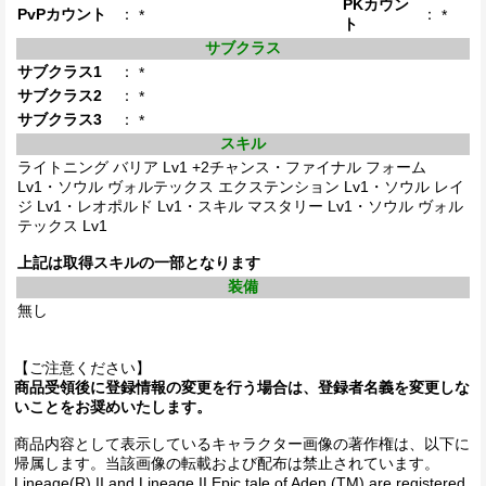
PKカウン
PvPカウント
：
：
*
*
ト
サブクラス
サブクラス1
：
*
サブクラス2
：
*
サブクラス3
：
*
スキル
ライトニング バリア Lv1 +2チャンス・ファイナル フォーム
Lv1・ソウル ヴォルテックス エクステンション Lv1・ソウル レイ
ジ Lv1・レオポルド Lv1・スキル マスタリー Lv1・ソウル ヴォル
テックス Lv1
上記は取得スキルの一部となります
装備
無し
【ご注意ください】
商品受領後に登録情報の変更を行う場合は、登録者名義を変更しな
いことをお奨めいたします。
商品内容として表示しているキャラクター画像の著作権は、以下に
帰属します。当該画像の転載および配布は禁止されています。
Lineage(R) II and Lineage II Epic tale of Aden (TM) are registered