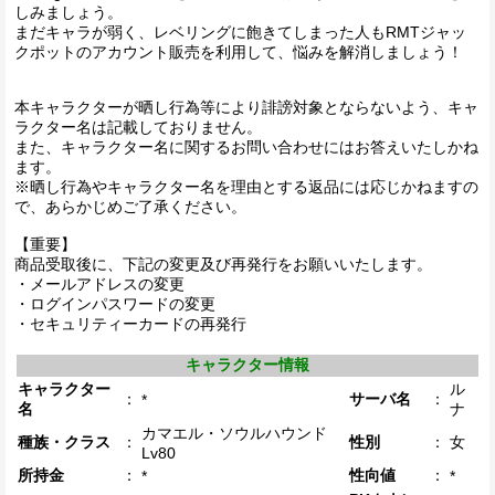
しみましょう。
まだキャラが弱く、レベリングに飽きてしまった人もRMTジャッ
クポットのアカウント販売を利用して、悩みを解消しましょう！
本キャラクターが晒し行為等により誹謗対象とならないよう、キャ
ラクター名は記載しておりません。
また、キャラクター名に関するお問い合わせにはお答えいたしかね
ます。
※晒し行為やキャラクター名を理由とする返品には応じかねますの
で、あらかじめご了承ください。
【重要】
商品受取後に、下記の変更及び再発行をお願いいたします。
・メールアドレスの変更
・ログインパスワードの変更
・セキュリティーカードの再発行
キャラクター情報
キャラクター
ル
：
サーバ名
：
*
名
ナ
カマエル・ソウルハウンド
種族・クラス
：
性別
：
女
Lv80
所持金
：
性向値
：
*
*