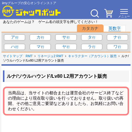
iimyグループの安心オンラインストア
あなたのゲームは？ ゲーム名の頭文字を押してください！
カタカナ
英数字
ア
カ
サ
タ
ナ
ハ
マ
ヤ
ラ
ワ
サイトマップ
RMT
リネージュ2 RMT
キャラクター（アカウント）販売
ルナ/
ソウルハウンド/Lv80 L2用アカウント販売
ルナ/ソウルハウンド/Lv80 L2用アカウント販売
当商品は、当サイトの都合または運営会社のサービス終了など
の理由により現在取り扱いを行っておりません。取り扱いの再
開、その他ご意見ご要望などありましたら、お気軽にお問い合
わせください。