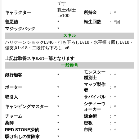
です
戦士/剣士
キャラクター
：
所持金
：
*
Lv100
善悪値
：
転生回数
：
*回
*
マジックバック
：
*
スキル
ハリケーンショックLv46・打ち下ろしLv18・水平振り回しLv18・
強突きLv18・二段打ち下ろしLv6
上記は取得スキルの一部となります
一般称号
モンスター
銀行顧客
：
：
*
*
鑑別士
マップ製作
ポーター
：
：
*
*
者
取引人
：
サバイバル
：
*
*
シティーウ
キャンピングマスター
：
：
*
*
ォーカー
チャーム
：
錬金術
：
*
*
薬師
：
密教
：
*
*
RED STONE探偵
：
市民
：
*
*
駆け出しの冒険家
：
*