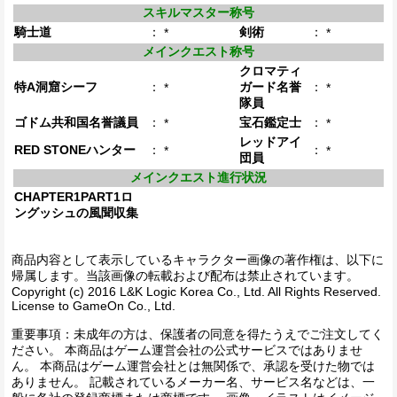
スキルマスター称号
騎士道
：
剣術
：
*
*
メインクエスト称号
クロマティ
特A洞窟シーフ
：
ガード名誉
：
*
*
隊員
ゴドム共和国名誉議員
：
宝石鑑定士
：
*
*
レッドアイ
RED STONEハンター
：
：
*
*
団員
メインクエスト進行状況
CHAPTER1PART1ロ
ングッシュの風聞収集
商品内容として表示しているキャラクター画像の著作権は、以下に
帰属します。当該画像の転載および配布は禁止されています。
Copyright (c) 2016 L&K Logic Korea Co., Ltd. All Rights Reserved.
License to GameOn Co., Ltd.
重要事項：未成年の方は、保護者の同意を得たうえでご注文してく
ださい。 本商品はゲーム運営会社の公式サービスではありませ
ん。 本商品はゲーム運営会社とは無関係で、承認を受けた物では
ありません。 記載されているメーカー名、サービス名などは、一