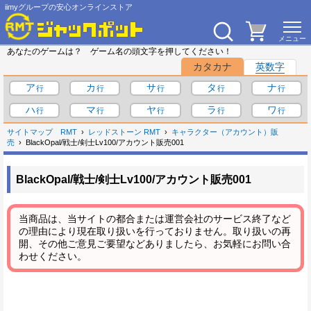
iimyグループの安心オンラインストア
あなたのゲームは？ ゲーム名の頭文字を押してください！
カタカナ
英数字
ア
カ
サ
タ
ナ
ハ
マ
ヤ
ラ
ワ
サイトマップ
RMT
レッドストーン RMT
キャラクター（アカウント）販
売
BlackOpal/戦士/剣士Lv100/アカウント販売001
BlackOpal/戦士/剣士Lv100/アカウント販売001
当商品は、当サイトの都合または運営会社のサービス終了など
の理由により現在取り扱いを行っておりません。取り扱いの再
開、その他ご意見ご要望などありましたら、お気軽にお問い合
わせください。