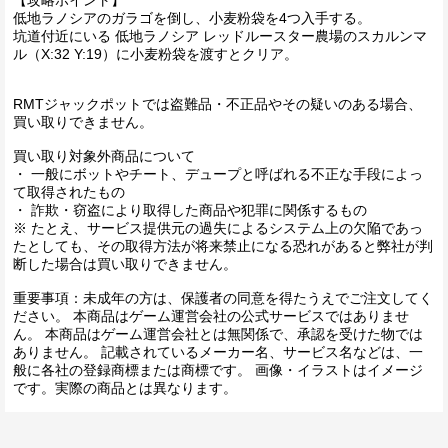
低地ラノシアのガラゴを倒し、小麦粉袋を4つ入手する。
坑道付近にいる 低地ラノシア レッドルースター農場のスカルンマ
ル（X:32 Y:19）に小麦粉袋を渡すとクリア。
RMTジャックポットでは盗難品・不正品やその疑いのある場合、
買い取りできません。
買い取り対象外商品について
・ 一般にボットやチート、デュープと呼ばれる不正な手段によっ
て取得されたもの
・ 詐欺・窃盗により取得した商品や犯罪に関係するもの
※ たとえ、サービス提供元の過失によるシステム上の欠陥であっ
たとしても、その取得方法が将来禁止になる恐れがあると弊社が判
断した場合は買い取りできません。
重要事項：未成年の方は、保護者の同意を得たうえでご注文してく
ださい。 本商品はゲーム運営会社の公式サービスではありませ
ん。 本商品はゲーム運営会社とは無関係で、承認を受けた物では
ありません。 記載されているメーカー名、サービス名などは、一
般に各社の登録商標または商標です。 画像・イラストはイメージ
です。実際の商品とは異なります。