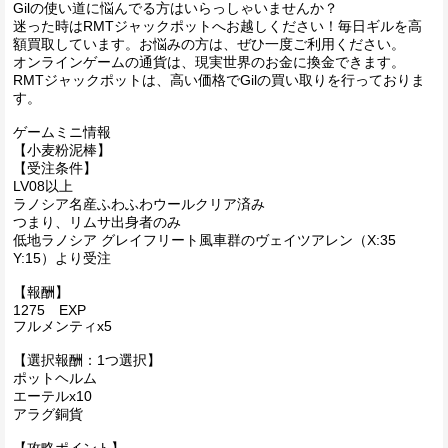
Gilの使い道に悩んでる方はいらっしゃいませんか？
迷った時はRMTジャックポットへお越しください！毎日ギルを高
額買取しています。お悩みの方は、ぜひ一度ご利用ください。
オンラインゲームの通貨は、現実世界のお金に換金できます。
RMTジャックポットは、高い価格でGilの買い取りを行っておりま
す。
ゲームミニ情報
【小麦粉泥棒】
【受注条件】
LV08以上
ラノシア名産ふわふわウールクリア済み
つまり、リムサ出身者のみ
低地ラノシア グレイフリート風車群のヴェイツアレン（X:35
Y:15）より受注
【報酬】
1275 EXP
フルメンティx5
【選択報酬：1つ選択】
ポットヘルム
エーテルx10
アラグ銅貨
【攻略ポイント】