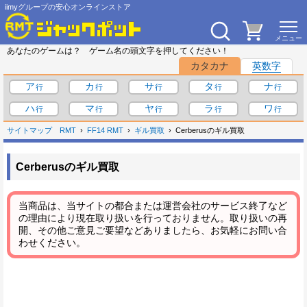
iimyグループの安心オンラインストア
あなたのゲームは？ ゲーム名の頭文字を押してください！
カタカナ
英数字
ア
カ
サ
タ
ナ
ハ
マ
ヤ
ラ
ワ
サイトマップ
RMT
FF14 RMT
ギル買取
Cerberusのギル買取
Cerberusのギル買取
当商品は、当サイトの都合または運営会社のサービス終了など
の理由により現在取り扱いを行っておりません。取り扱いの再
開、その他ご意見ご要望などありましたら、お気軽にお問い合
わせください。