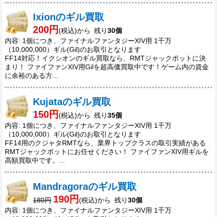
Ixionのギル買取
200円
(税込)から 残り
30個
内容: 1個につき、ファイナルファンタジーXIV用 1千万
（10,000,000）ギル(Gil)のお取引となります
FF14対応！イクシオンのギル買取なら、RMTジャックポットに決
まり！ ファイファンXIV用Gilを超高価買取中です！ゲーム内の資金
に余裕のある方...
Kujataのギル買取
150円
(税込)から 残り
35個
内容: 1個につき、ファイナルファンタジーXIV用 1千万
（10,000,000）ギル(Gil)のお取引となります
FF14用のクジャタRMTなら、業界トップクラスの取引実績がある
RMTジャックポットにお任せください！ ファイファンXIV用ギルを
高額買取中です。...
Mandragoraのギル買取
190円
180円
(税込)から 残り
30個
内容: 1個につき、ファイナルファンタジーXIV用 1千万