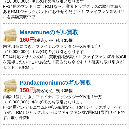
（10,000,000）ギル(Gil)のお取引となります
FF14用のマンドラゴラRMTなら、業界トップクラスの取引実績が
あるRMTジャックポットにお任せください！ ファイファンXIV用ギ
ルを高額買取中で...
Masamuneのギル買取
160円
(税込)から 残り
35個
内容: 1個につき、ファイナルファンタジーXIV用 1千万
（10,000,000）ギル(Gil)のお取引となります
FF14対応マサムネのギル買取価格が高い！ ファイファンXIV用のGil
を売却したいそこのあなた！売るなら今です！！確実な取り引きが
モットーのRM...
Pandaemoniumのギル買取
150円
(税込)から 残り
35個
内容: 1個につき、ファイナルファンタジーXIV用 1千万
（10,000,000）ギル(Gil)のお取引となります
FF14用パンデモニウムのギル売却なら、RMTジャックポットへど
うぞ。 RMTジャックポットはファイファンXIV用RMT専門サイトで
す。取引件数5...