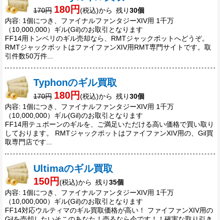
180円
170円
(税込)から 残り
30個
内容: 1個につき、ファイナルファンタジーXIV用 1千万
（10,000,000）ギル(Gil)のお取引となります
FF14用トンベリのギル売却なら、RMTジャックポットへどうぞ。
RMTジャックポットはファイファンXIV用RMT専門サイトです。取
引件数50万件...
Typhonのギル買取
180円
170円
(税込)から 残り
30個
内容: 1個につき、ファイナルファンタジーXIV用 1千万
（10,000,000）ギル(Gil)のお取引となります
FF14用テュポーンのギルを、ご満足いただける高い価格で買い取り
しております。 RMTジャックポットはファイファンXIV用の、Gil買
取専門店です...
Ultimaのギル買取
150円
(税込)から 残り
35個
内容: 1個につき、ファイナルファンタジーXIV用 1千万
（10,000,000）ギル(Gil)のお取引となります
FF14対応ウルティマのギル買取価格が高い！ ファイファンXIV用の
Gilを売却したいそこのあなた！売るなら今です！！確実な取り引き