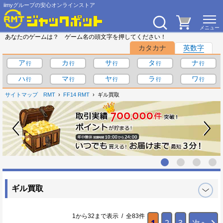
iimyグループの安心オンラインストア
あなたのゲームは？ ゲーム名の頭文字を押してください！
カタカナ
英数字
ア
カ
サ
タ
ナ
ハ
マ
ヤ
ラ
ワ
サイトマップ
RMT
FF14 RMT
ギル買取
ギル買取
1から32まで表示 / 全83件