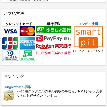
り引きは日本国内で対応します
お支払方法
クレジットカード
銀行振込
コンビニ決済
ランキング
Gungnirのギル買取
A
FF14用グングニルのギル買取の事なら、RMTジャックポ
ットにお任せください！ ...