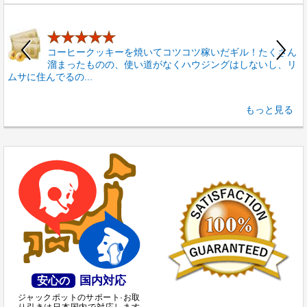
★★★★★
コーヒークッキーを焼いてコツコツ稼いだギル！たくさん
溜まったものの、使い道がなくハウジングはしないし、リ
ムサに住んでるの...
2
もっと見る
国内対応
安心の
ジャックポットのサポート·お取