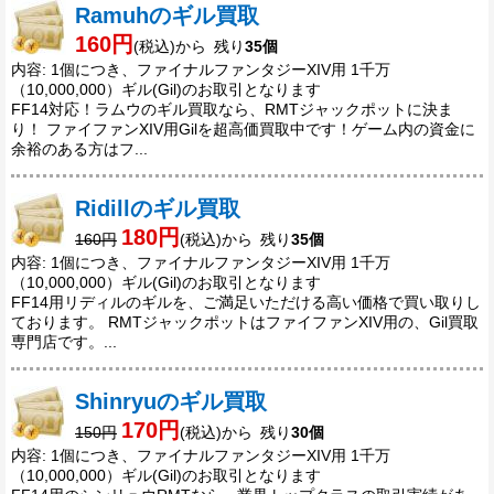
Ramuhのギル買取
160円
(税込)から 残り
35個
内容: 1個につき、ファイナルファンタジーXIV用 1千万
（10,000,000）ギル(Gil)のお取引となります
FF14対応！ラムウのギル買取なら、RMTジャックポットに決ま
り！ ファイファンXIV用Gilを超高価買取中です！ゲーム内の資金に
余裕のある方はフ...
Ridillのギル買取
180円
160円
(税込)から 残り
35個
内容: 1個につき、ファイナルファンタジーXIV用 1千万
（10,000,000）ギル(Gil)のお取引となります
FF14用リディルのギルを、ご満足いただける高い価格で買い取りし
ております。 RMTジャックポットはファイファンXIV用の、Gil買取
専門店です。...
Shinryuのギル買取
170円
150円
(税込)から 残り
30個
内容: 1個につき、ファイナルファンタジーXIV用 1千万
（10,000,000）ギル(Gil)のお取引となります