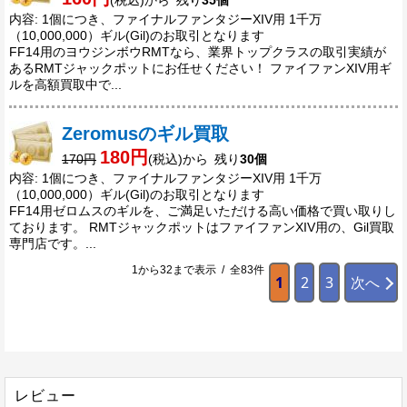
(税込)から 残り
35個
内容: 1個につき、ファイナルファンタジーXIV用 1千万
（10,000,000）ギル(Gil)のお取引となります
FF14用のヨウジンボウRMTなら、業界トップクラスの取引実績が
あるRMTジャックポットにお任せください！ ファイファンXIV用ギ
ルを高額買取中で...
Zeromusのギル買取
180円
170円
(税込)から 残り
30個
内容: 1個につき、ファイナルファンタジーXIV用 1千万
（10,000,000）ギル(Gil)のお取引となります
FF14用ゼロムスのギルを、ご満足いただける高い価格で買い取りし
ております。 RMTジャックポットはファイファンXIV用の、Gil買取
専門店です。...
1から32まで表示 / 全83件
1
2
3
次へ
レビュー